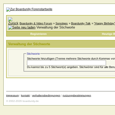
Boardunity & Video Forum
»
Sonstiges
»
Boardunity-Talk
»
"Happy Birthday"
Verwaltung der Stichworte
Registrieren
Heutige B
Verwaltung der Stichworte
Stichworte
Stichworte hinzufügen
(Trenne mehrere Stichworte durch Kommas von
Du kannst bis zu 5 Stichwort(e) angeben. Stichwörter sind
impressum
|
kontakt
|
verhaltensbedingungen
|
nutzungsbestimmungen
© 2002-2026 boardunity.de