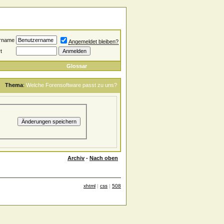
rname
Angemeldet bleiben?
t
Glossar
Thema
:
Welche Forensoftware passt zu uns?
Archiv
-
Nach oben
xhtml
|
css
|
508