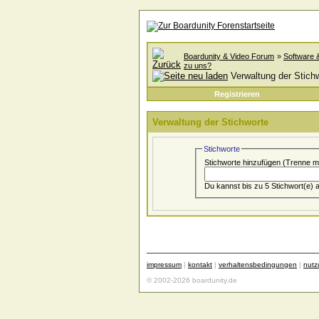
Boardunity & Video Forum
»
Software 
zu uns?
Verwaltung der Stich
Registrieren
Verwaltung der Stichworte
Stichworte
Stichworte hinzufügen
(Trenne m
impressum
|
kontakt
|
verhaltensbedingungen
|
nut
© 2002-2026 boardunity.de