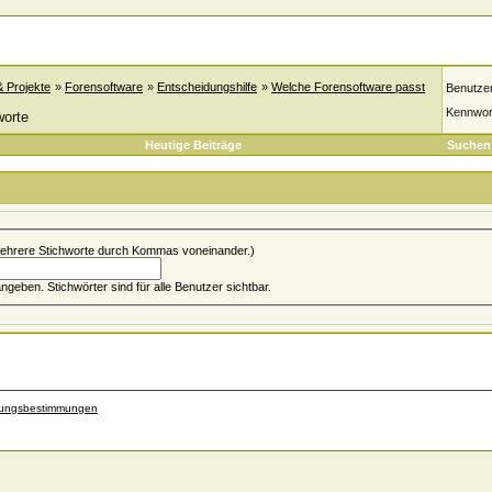
& Projekte
»
Forensoftware
»
Entscheidungshilfe
»
Welche Forensoftware passt
Benutze
Kennwor
worte
Heutige Beiträge
Suchen
ehrere Stichworte durch Kommas voneinander.)
Du kannst bis zu 5 Stichwort(e) angeben. Stichwörter sind für alle Benutzer sichtbar.
zungsbestimmungen