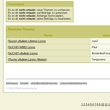
Forumregeln
Es ist dir
nicht erlaubt
, neue Themen zu verfassen.
Es ist dir
nicht erlaubt
, auf Beiträge zu antworten.
Es ist dir
nicht erlaubt
, Anhänge hochzuladen.
Es ist dir
nicht erlaubt
, deine Beiträge zu bearbeiten.
Ähnliche Themen
Thema
Auto
[Suche] vBulletin Lifetime Lizenz
JueZ
[SUCHE] WBB2 Lizenz
Paul
[SUCHE] vBulletin Lizenz
BorderlineFor
[S]uche vBulletin Lizenz (lifetime)
Tangarama
impressum
|
kontakt
|
verhaltensbedingungen
|
nutzungsbestimmungen
© 2002-2026 boardunity.de
1
2
3
4
5
6
7
8
9
10
11
1