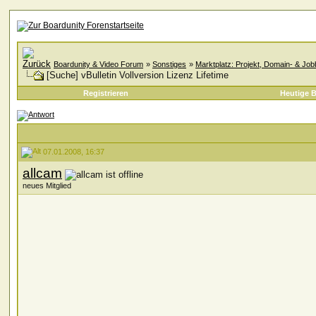
Boardunity & Video Forum
»
Sonstiges
»
Marktplatz: Projekt, Domain- & Jo
[Suche] vBulletin Vollversion Lizenz Lifetime
Registrieren
Heutige B
07.01.2008, 16:37
allcam
neues Mitglied