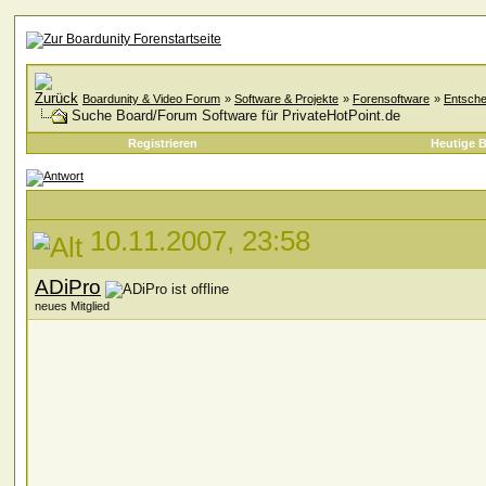
Boardunity & Video Forum
»
Software & Projekte
»
Forensoftware
»
Entsche
Suche Board/Forum Software für PrivateHotPoint.de
Registrieren
Heutige B
10.11.2007, 23:58
ADiPro
neues Mitglied