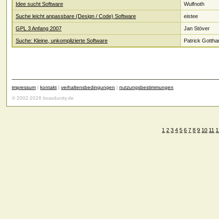
Idee sucht Software
Wulfnoth
Suche leicht anpassbare (Design / Code) Software
eistee
GPL 3 Anfang 2007
Jan Stöver
Suche: Kleine, unkomplizierte Software
Patrick Gottha
impressum
|
kontakt
|
verhaltensbedingungen
|
nutzungsbestimmungen
© 2002-2026 boardunity.de
1
2
3
4
5
6
7
8
9
10
11
1