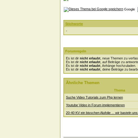
Google
Stichworte
-
Forumregeln
Es ist dir
nicht erlaubt
, neue Themen zu verfas
Es ist dir
nicht erlaubt
, auf Beiträge zu antwort
Es ist dir
nicht erlaubt
, Anhänge hochzuladen.
Es ist dir
nicht erlaubt
, deine Beiträge zu bearb
Ähnliche Themen
Thema
Suche Video Tutorials zum Php lernen
Youtube Video in Forum implementieren
20-40 KV ein bisschen Alufolie ... wir basteln uns