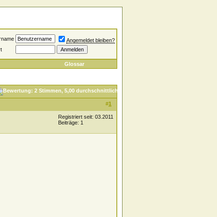
rname
Angemeldet bleiben?
t
Glossar
#
1
Registriert seit: 03.2011
Beiträge: 1