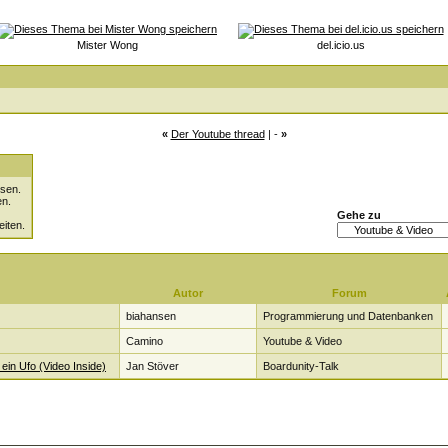
Mister Wong
del.icio.us
«
Der Youtube thread
| -
»
sen.
en.
Gehe zu
eiten.
Autor
Forum
biahansen
Programmierung und Datenbanken
Camino
Youtube & Video
 ein Ufo (Video Inside)
Jan Stöver
Boardunity-Talk