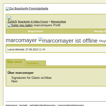
Boardunity & Video Forum
»
Benutzerliste
marcomayers Profil
Registrieren
Heutige B
marcomayer
Mitgl
Letzte Aktivität:
27.06.2013
11:49
Über mich
Statistiken
Über marcomayer
Signaturen für Gäste sichtbar
Nein
impressum
|
kontakt
|
verhaltensbedingungen
|
nutzungsbestimmungen