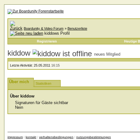
Boardunity & Video Forum
»
Benutzerliste
kiddows Profil
Registrieren
Heutige B
kiddow
neues Mitglied
Letzte Aktivität:
25.05.2011
16:15
Über mich
Statistiken
Über kiddow
Signaturen für Gäste sichtbar
Nein
impressum
|
kontakt
|
verhaltensbedingungen
|
nutzungsbestimmungen