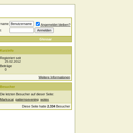
rname
Angemeldet bleiben?
t
Glossar
Kurzinfo
Registriert seit
25.02.2012
Beiträge
0
Weitere Informationen
Besucher
Die letzten Besucher auf dieser Seite:
Markocat
patternsevening
wotex
Diese Seite hatte
2.334
Besucher