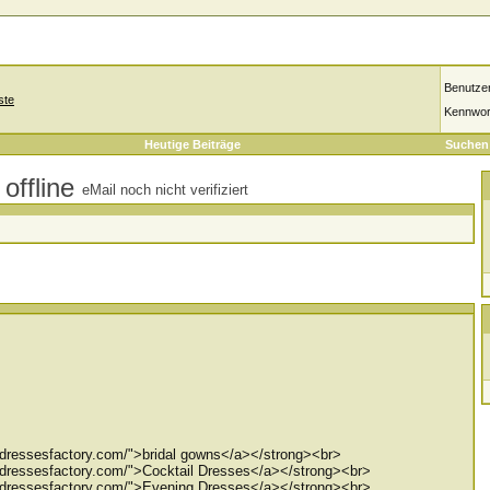
Benutze
ste
Kennwor
Heutige Beiträge
Suchen
eMail noch nicht verifiziert
gdressesfactory.com/">bridal gowns</a></strong><br>
gdressesfactory.com/">Cocktail Dresses</a></strong><br>
gdressesfactory.com/">Evening Dresses</a></strong><br>