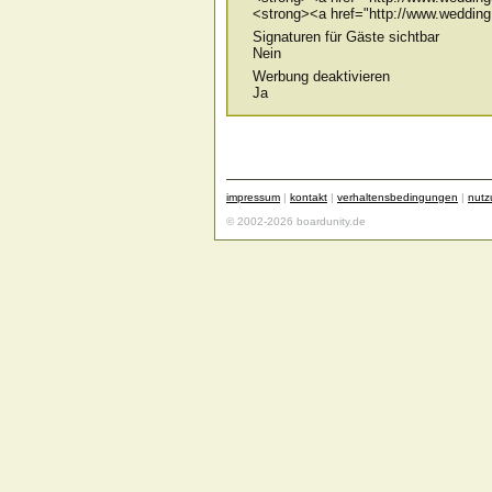
<strong><a href="http://www.wedding
Signaturen für Gäste sichtbar
Nein
Werbung deaktivieren
Ja
impressum
|
kontakt
|
verhaltensbedingungen
|
nut
© 2002-2026 boardunity.de