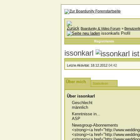
Boardunity & Video Forum
»
Benutzerli
issonkarls Profil
Registrieren
issonkarl
Letzte Aktivität:
18.12.2012
04:42
Über mich
Statistiken
Über issonkarl
Geschlecht
männlich
Kenntnisse in...
ASP
Newsgroup-Abonnements
<strong><a href="http://www.weddin
<strong><a href="http://www.weddin
<strong><a href="http://www.weddin