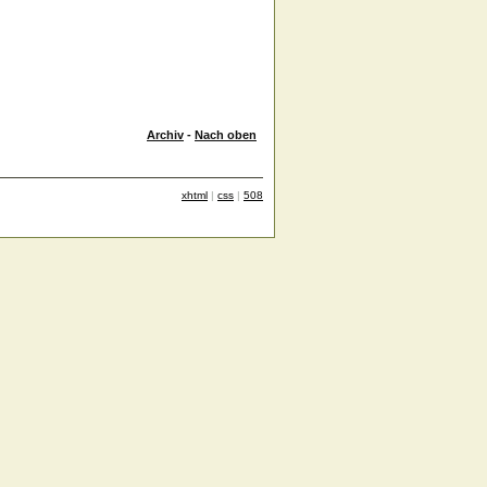
Archiv
-
Nach oben
xhtml
|
css
|
508