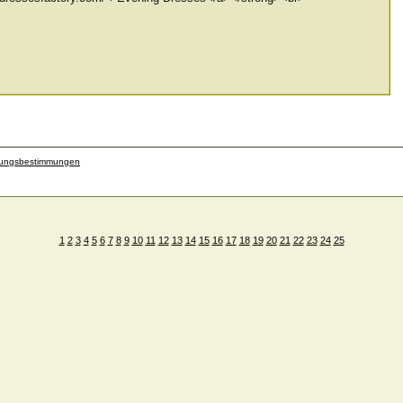
zungsbestimmungen
1
2
3
4
5
6
7
8
9
10
11
12
13
14
15
16
17
18
19
20
21
22
23
24
25