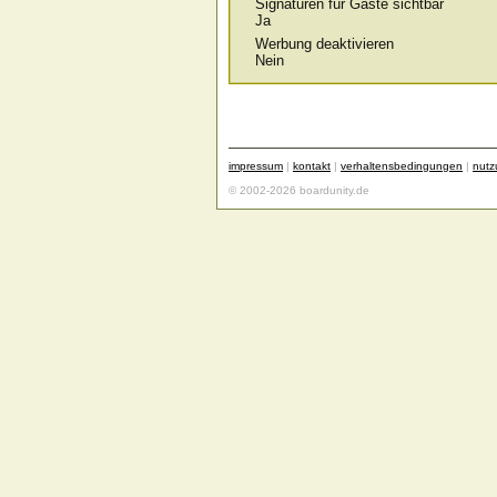
Signaturen für Gäste sichtbar
Ja
Werbung deaktivieren
Nein
impressum
|
kontakt
|
verhaltensbedingungen
|
nut
© 2002-2026 boardunity.de