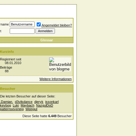
rname
Angemeldet bleiben?
t
Glossar
Kurzinfo
Registriert seit
08.01.2010
Beiträge
88
Weitere Informationen
Besucher
Die letzten Besucher auf dieser Seite:
.Damian.
d3vilsdance
djeryk
issonkarl
kevbog
Luki
Maybach
NazgulDoD
patternsevening
Weingut
Diese Seite hatte
6.449
Besucher