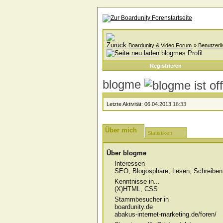
Boardunity & Video Forum
»
Benutzerli
blogmes Profil
Registrieren
blogme
Letzte Aktivität:
06.04.2013
16:33
Über mich
Statistiken
Über blogme
Interessen
SEO, Blogosphäre, Lesen, Schreiben 
Kenntnisse in...
(X)HTML, CSS
Stammbesucher in
boardunity.de
abakus-internet-marketing.de/foren/