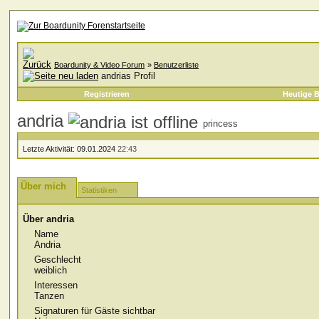
Boardunity & Video Forum
»
Benutzerliste
andrias Profil
Registrieren
Heutige B
andria
princess
Letzte Aktivität:
09.01.2024
22:43
Über mich
Statistiken
Über andria
Name
Andria
Geschlecht
weiblich
Interessen
Tanzen
Signaturen für Gäste sichtbar