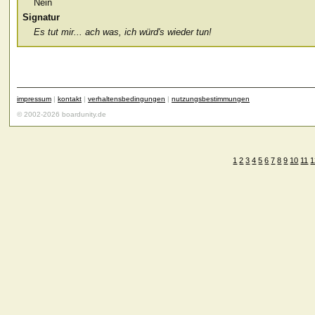
Nein
Signatur
Es tut mir... ach was, ich würd's wieder tun!
impressum
|
kontakt
|
verhaltensbedingungen
|
nutzungsbestimmungen
© 2002-2026 boardunity.de
1
2
3
4
5
6
7
8
9
10
11
1