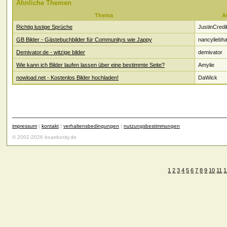
Ähnliche Themen
Thema
A
Richtig lustige Sprüche
JustinCredi
GB Bilder - Gästebuchbilder für Communitys wie Jappy
nancyliebha
Demivator.de - witzige bilder
demivator
Wie kann ich Bilder laufen lassen über eine bestimmte Seite?
Amylie
nowload.net - Kostenlos Bilder hochladen!
DaWick
impressum
|
kontakt
|
verhaltensbedingungen
|
nutzungsbestimmungen
© 2002-2026 boardunity.de
1
2
3
4
5
6
7
8
9
10
11
1