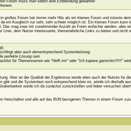
deren Forum muss man selbst eine Einblendung gewähren
feinern.
? Ein großes Forum hat immer mehr Hits als ein kleines Forum und müsste d
 ein Ausgleich nur sehr, sehr schwer möglich ist. Ein kleines Forum kann k
. Das mag zwar mit zunehmender Anzahl an Foren einfacher werden, aber wir v
er Linie, dem Nutzer interessante, themenähnliche Links zu bieten und nicht 
rschlingt aber auch dementsprechend Systemleistung.
ie perfekte Lösung sein.
acklist für Themennamen wie "Helft mir" oder "Ich kapiere garnichts!!!!!!" w
istung. Aber an der Qualität der Ergebnisse würde eben auch der Nutzen für
n gibt und die Systemlast noch entsprechend klein ist, würde ich deshalb au
kalierbarkeit würde ich da zunächst zurückstellen und lieber versuchen überh
 Foren freischalten und alle auf das BUN bezogenen Themen in einem Forum 