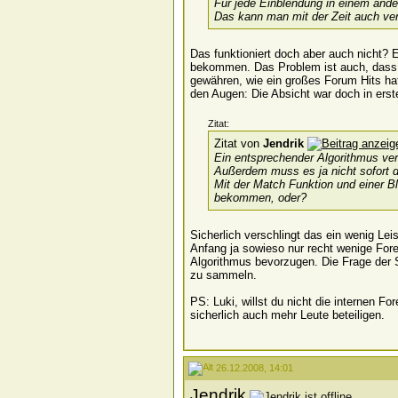
Für jede Einblendung in einem an
Das kann man mit der Zeit auch ver
Das funktioniert doch aber auch nicht
bekommen. Das Problem ist auch, dass da
gewähren, wie ein großes Forum Hits hat
den Augen: Die Absicht war doch in erst
Zitat:
Zitat von
Jendrik
Ein entsprechender Algorithmus ve
Außerdem muss es ja nicht sofort d
Mit der Match Funktion und einer Bl
bekommen, oder?
Sicherlich verschlingt das ein wenig Le
Anfang ja sowieso nur recht wenige Fore
Algorithmus bevorzugen. Die Frage der S
zu sammeln.
PS: Luki, willst du nicht die internen
sicherlich auch mehr Leute beteiligen.
26.12.2008, 14:01
Jendrik