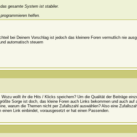
 das gesamte System ist stabiler.
n programmieren helfen.
achteil bei Deinem Vorschlag ist jedoch das kleinere Foren vermutlich nie au
r und automatisch steuern
Wozu wollt ihr die Hits / Klicks speichern? Um die Qualität der Beiträge ein
e größte Sorge ist doch, das kleine Foren auch Links bekommen und auch au
meine, warum die Themen nicht per Zufallszahl auswählen? Also eine Zufallsza
einen Link einbindet, vorausgesetzt er hat einen Passenden.