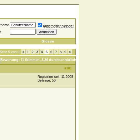
rname
Angemeldet bleiben?
t
Glossar
Seite 5 von 9
<
1
2
3
4
5
6
7
8
9
>
#
101
Registriert seit: 11.2008
Beiträge: 56