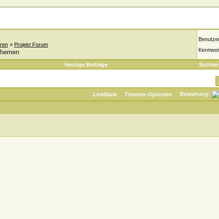
Benutze
oren
»
Projekt Forum
Kennwor
 Themen
Heutige Beiträge
Suchen
Bewertung:
LinkBack
Themen-Optionen