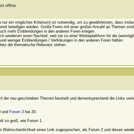
 ja nur ein mögliches Kriterium) ist notwendig, um zu gewährleisten, dass ins
mit beteiligen würden. Große Foren mit einer großen Anzahl an Themen sin
 auch mehr Einblendungen in den anderen Foren kriegen.
uch wiederum einen Nachteil, weil sie zu einer Werbeplattform für die (womö
und weniger Einblendungen / Verlinkungen in den anderen Foren hätten.
stets die thematische Relevanz stehen.
l der neu geschrieben Themen beurteilt und dementsprechend die Links vertei
0 und
Forum 3
hat 20.
lt
so groß, wie Forum 1.
 Wahrscheinlichkeit einen Link zugesprochen, als Forum 2 und dieses wiede