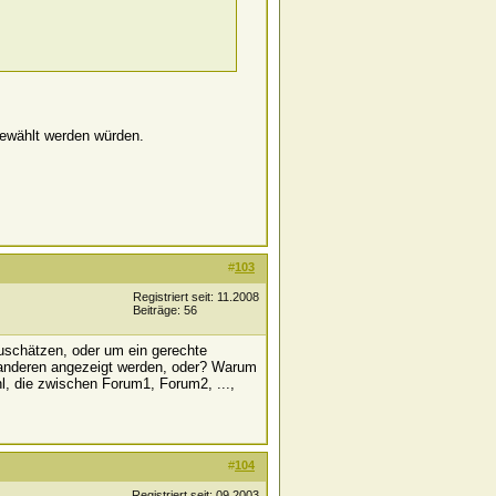
sgewählt werden würden.
#
103
Registriert seit: 11.2008
Beiträge: 56
zuschätzen, oder um ein gerechte
f anderen angezeigt werden, oder? Warum
hl, die zwischen Forum1, Forum2, ...,
#
104
Registriert seit: 09.2003