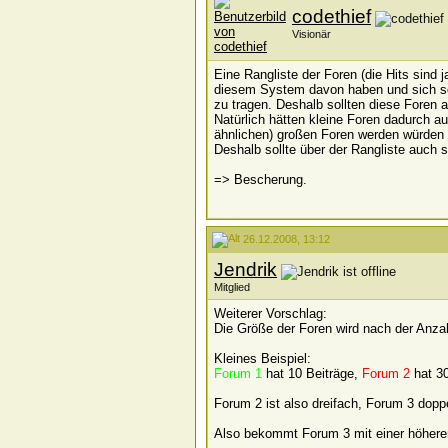
codethief
Visionär
Eine Rangliste der Foren (die Hits sind
diesem System davon haben und sich so
zu tragen. Deshalb sollten diese Foren
Natürlich hätten kleine Foren dadurch a
ähnlichen) großen Foren werden würden 
Deshalb sollte über der Rangliste auch 
=> Bescherung.
26.12.2008, 13:12
Jendrik
Mitglied
Weiterer Vorschlag:
Die Größe der Foren wird nach der Anzah
Kleines Beispiel:
Forum 1
hat 10 Beiträge,
Forum 2
hat 3
Forum 2 ist also
dreifach
, Forum 3
doppe
Also bekommt Forum 3 mit einer höheren