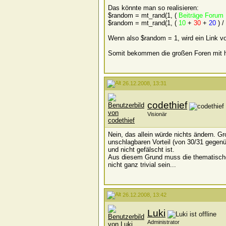
Das könnte man so realisieren:
$random = mt_rand(1, (
Beiträge Forum 
$random = mt_rand(1, (
10
+
30
+
20
) /
Wenn also $random = 1, wird ein Link v
Somit bekommen die großen Foren mit hö
26.12.2008, 13:31
codethief
Visionär
Nein, das allein würde nichts ändern. 
unschlagbaren Vorteil (von 30/31 gegen
und nicht gefälscht ist.
Aus diesem Grund muss die thematische R
nicht ganz trivial sein...
26.12.2008, 13:42
Luki
Administrator