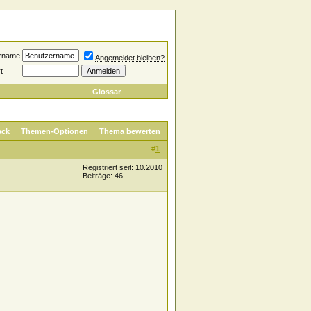
rname
Angemeldet bleiben?
t
Glossar
ack
Themen-Optionen
Thema bewerten
#
1
Registriert seit: 10.2010
Beiträge: 46