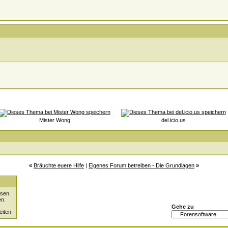
Mister Wong
del.icio.us
«
Bräuchte euere Hilfe
|
Eigenes Forum betreiben - Die Grundlagen
»
sen.
en.
Gehe zu
eiten.