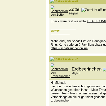
15.11.2015, 01:25
Zottel
Mitglied
Cback wäre fast wie wbb2
CBACK CBA
__________________
Steffen
--------------------
Nicht jeder, der sondelt ist ein Raubgrä
Ring, Kette verloren ? Familienschatz ge
https://schatzsucher.online
28.04.2016, 07:37
Erdbeerinchen
Mitglied
Hi Michael,
hast du inzwischen schon gefunden, nach
Wuenschen gestalten laesst. Mein Freun
diesem Team hier
machen lassen. Ist gan
Vorschlaege an die er gar nicht gedacht
Erdbeerinchen