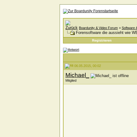
Boardunity & Video Forum
»
Software 
Forensoftware die aussieht wie 
Registrieren
06.05.2015, 00:02
Michael_
Mitglied