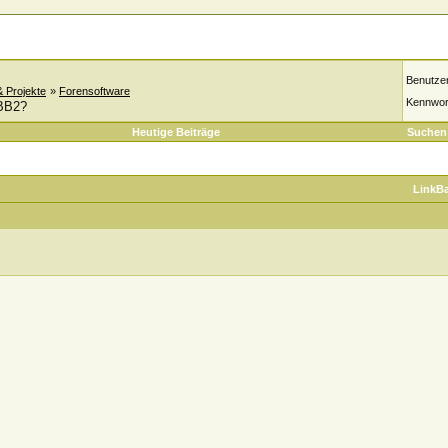
Benutze
& Projekte
»
Forensoftware
Kennwor
WBB2?
Heutige Beiträge
Suchen
LinkB