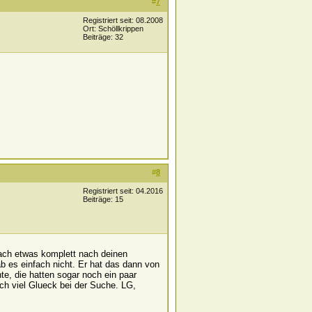
#
7
Registriert seit: 08.2008
Ort: Schöllkrippen
Beiträge: 32
#
8
Registriert seit: 04.2016
Beiträge: 15
fach etwas komplett nach deinen
 es einfach nicht. Er hat das dann von
te, die hatten sogar noch ein paar
noch viel Glueck bei der Suche. LG,