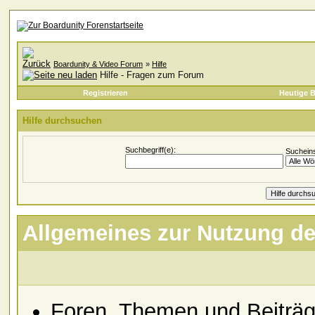
Boardunity & Video Forum
»
Hilfe
Hilfe - Fragen zum Forum
Registrieren
Heutige B
Hilfe durchsuchen
Suchbegriff(e):
Sucheins
Allgemeines zur Nutzung d
Foren, Themen und Beiträ