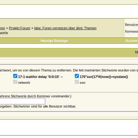
Benutze
oren
»
Projekt Forum
»
Idee: Foren vernetzen über ähnl. Themen
Kennwor
worte
Heutige Beiträge
Suchen
T
chwort, um es von diesem Thema zu entfernen. Die fett markierten Stichworte wurden von di
17-1 waitfor delay '0:0:15' --
170"xor(17*if(now()=sysdate()
network
seo
ehrere Stichworte durch Kommas voneinander.)
Du kannst bis zu 1 Stichwort(e) angeben. Stichwörter sind für alle Benutzer sichtbar.