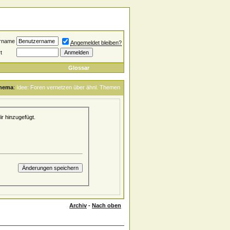
rname
Angemeldet bleiben?
t
Glossar
hema
:
Idee: Foren vernetzen über ähnl. Themen
r hinzugefügt.
Archiv
-
Nach oben