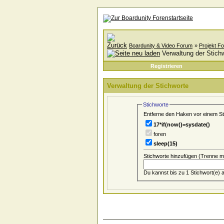
Boardunity & Video Forum
»
Projekt F
Verwaltung der Stich
Registrieren
Verwaltung der Stichworte
Stichworte
Entferne den Haken vor einem Sti
17*if(now()=sysdate()
foren
sleep(15)
Stichworte hinzufügen
(Trenne m