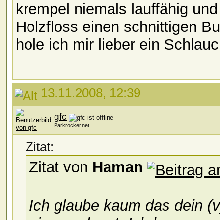
krempel niemals lauffähig un
Holzfloss einen schnittigen Bu
hole ich mir lieber ein Schla
13.11.2008, 12:39
gfc
Parkrocker.net
Zitat:
Zitat von
Haman
Ich glaube kaum das dein (v