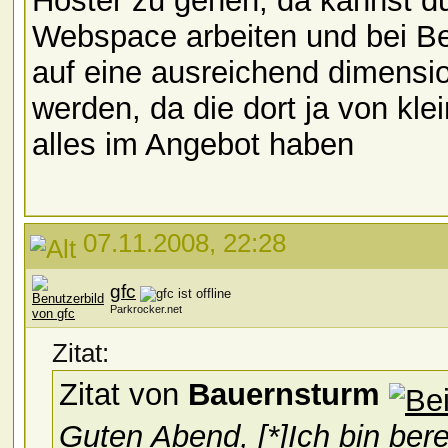
Hoster zu gehen, da kannst d
Webspace arbeiten und bei Be
auf eine ausreichend dimensi
werden, da die dort ja von kle
alles im Angebot haben
07.11.2008, 22:28
gfc
Parkrocker.net
Zitat:
Zitat von
Bauernsturm
Guten Abend,
[*]Ich bin ber