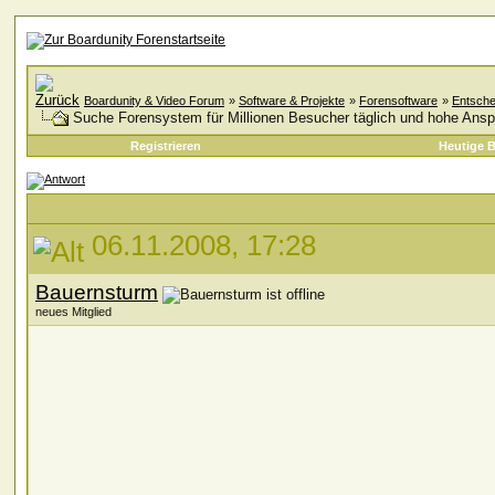
Boardunity & Video Forum
»
Software & Projekte
»
Forensoftware
»
Entsche
Suche Forensystem für Millionen Besucher täglich und hohe Ans
Registrieren
Heutige B
06.11.2008, 17:28
Bauernsturm
neues Mitglied