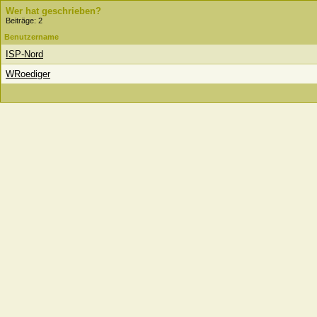
Wer hat geschrieben?
Beiträge: 2
Benutzername
ISP-Nord
WRoediger