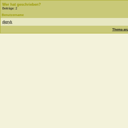
Wer hat geschrieben?
Beiträge: 2
Benutzername
djeryk
Thema anz