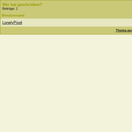
Wer hat geschrieben?
Beiträge: 1
Benutzername
LonelyPixel
Thema anz