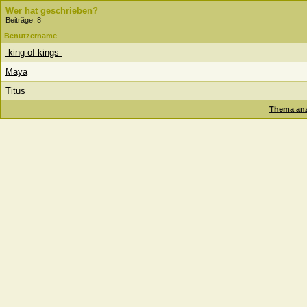
Wer hat geschrieben?
Beiträge: 8
Benutzername
-king-of-kings-
Maya
Titus
Thema anz