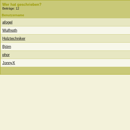
Wer hat geschrieben?
Beiträge: 12
Benutzername
afogel
Wulfnoth
Holztechniker
Björn
phor
JonnyX