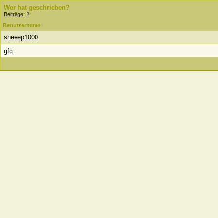
Wer hat geschrieben?
Beiträge: 2
Benutzername
sheeep1000
gfc