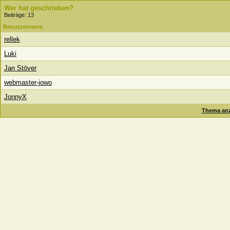
Wer hat geschrieben?
Beiträge: 13
Benutzername
rellek
Luki
Jan Stöver
webmaster-jowo
JonnyX
Thema anz