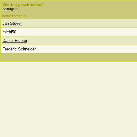
Wer hat geschrieben?
Beiträge: 8
Benutzername
Jan Stöver
michi50
Daniel Richter
Frederic Schneider