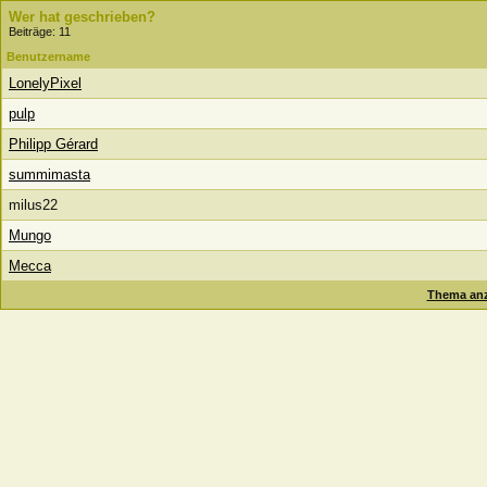
Wer hat geschrieben?
Beiträge: 11
Benutzername
LonelyPixel
pulp
Philipp Gérard
summimasta
milus22
Mungo
Mecca
Thema anz