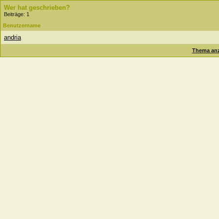
Wer hat geschrieben?
Beiträge: 1
Benutzername
andria
Thema anz