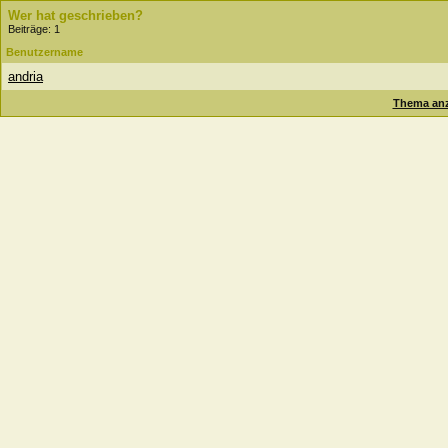
Wer hat geschrieben?
Beiträge: 1
Benutzername
andria
Thema anz