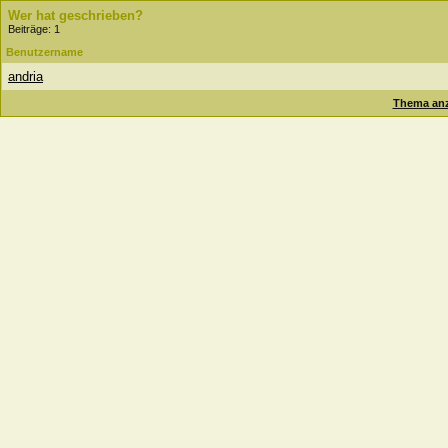
Wer hat geschrieben?
Beiträge: 1
Benutzername
andria
Thema anz