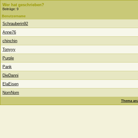
Wer hat geschrieben?
Beiträge: 9
Benutzername
Schrauberin92
Anne76
chinchin
Tonyyy
Purple
Pank
DieDanni
ElaEisen
NomNom
Thema anz