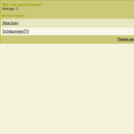
Wer hat geschrieben?
Beiträge: 3
Benutzername
AloeJoey
SchlaumeierTV
Thema anz