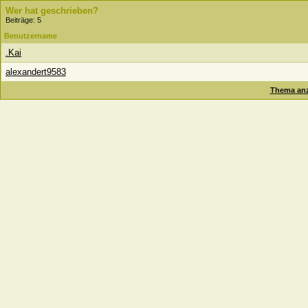
Wer hat geschrieben?
Beiträge: 5
Benutzername
.Kai
alexandert9583
Thema anz