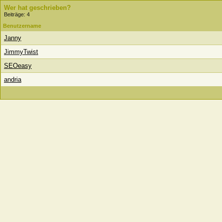
Wer hat geschrieben?
Beiträge: 4
Benutzername
Janny
JimmyTwist
SEOeasy
andria