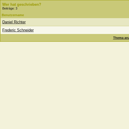
Wer hat geschrieben?
Beiträge: 3
Benutzername
Daniel Richter
Frederic Schneider
Thema anz