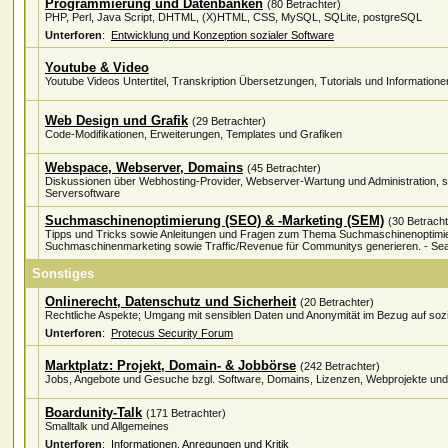
Programmierung und Datenbanken
(80 Betrachter)
PHP, Perl, Java Script, DHTML, (X)HTML, CSS, MySQL, SQLite, postgreSQL
Unterforen
:
Entwicklung und Konzeption sozialer Software
Youtube & Video
Youtube Videos Untertitel, Transkription Übersetzungen, Tutorials und Informatione
Web Design und Grafik
(29 Betrachter)
Code-Modifikationen, Erweiterungen, Templates und Grafiken
Webspace, Webserver, Domains
(45 Betrachter)
Diskussionen über Webhosting-Provider, Webserver-Wartung und Administration,
Serversoftware
Suchmaschinenoptimierung (SEO) & -Marketing (SEM)
(30 Betracht
Tipps und Tricks sowie Anleitungen und Fragen zum Thema Suchmaschinenoptimi
Suchmaschinenmarketing sowie Traffic/Revenue für Communitys generieren. - Sea
Sonstiges
Onlinerecht, Datenschutz und Sicherheit
(20 Betrachter)
Rechtliche Aspekte; Umgang mit sensiblen Daten und Anonymität im Bezug auf sozi
Unterforen
:
Protecus Security Forum
Marktplatz: Projekt, Domain- & Jobbörse
(242 Betrachter)
Jobs, Angebote und Gesuche bzgl. Software, Domains, Lizenzen, Webprojekte und
Boardunity-Talk
(171 Betrachter)
Smalltalk und Allgemeines
Unterforen
:
Informationen, Anregungen und Kritik