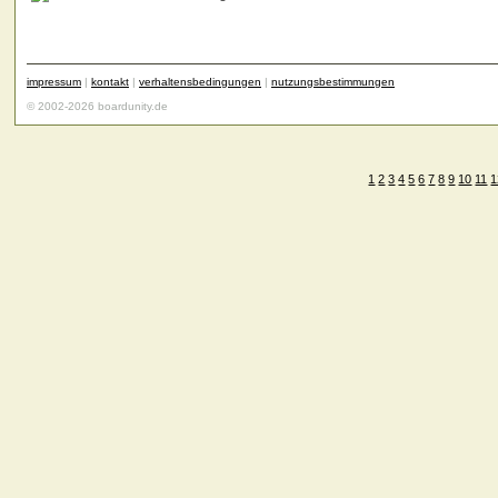
impressum
|
kontakt
|
verhaltensbedingungen
|
nutzungsbestimmungen
© 2002-2026 boardunity.de
1
2
3
4
5
6
7
8
9
10
11
1