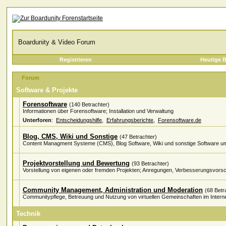
Boardunity & Video Forum
Registrieren
Heutige B
Forum
Software & Projekte
Forensoftware
(140 Betrachter)
Informationen über Forensoftware; Installation und Verwaltung
Unterforen
:
Entscheidungshilfe
,
Erfahrungsberichte
,
Forensoftware.de
Blog, CMS, Wiki und Sonstige
(47 Betrachter)
Content Managment Systeme (CMS), Blog Software, Wiki und sonstige Software um
Projektvorstellung und Bewertung
(93 Betrachter)
Vorstellung von eigenen oder fremden Projekten; Anregungen, Verbesserungsvorsch
Community Management, Administration und Moderation
(68 Betr
Communitypflege, Betreuung und Nutzung von virtuellen Gemeinschaften im Intern
Technik