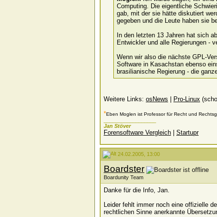
Computing. Die eigentliche Schwieri
gab, mit der sie hätte diskutiert w
gegeben und die Leute haben sie be
In den letzten 13 Jahren hat sich a
Entwickler und alle Regierungen - 
Wenn wir also die nächste GPL-Vers
Software in Kasachstan ebenso eins
brasilianische Regierung - die ganze
Weitere Links:
osNews
|
Pro-Linux
(scho
*
Eben Moglen ist Professor für Recht und Rechtsge
__________________
Jan Stöver
Forensoftware Vergleich
|
Startupr
24.02.2005, 13:00
Boardster
Boardunity Team
Danke für die Info, Jan.
Leider fehlt immer noch eine
offizielle
de
rechtlichen Sinne anerkannte Übersetzu