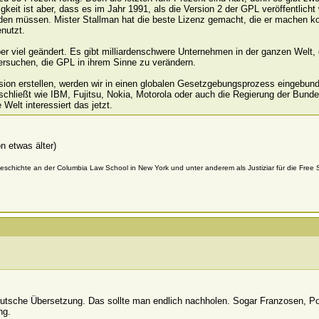
gkeit ist aber, dass es im Jahr 1991, als die Version 2 der GPL veröffentlic
erden müssen. Mister Stallman hat die beste Lizenz gemacht, die er machen k
nutzt.
ber viel geändert. Es gibt milliardenschwere Unternehmen in der ganzen Welt, d
versuchen, die GPL in ihrem Sinne zu verändern.
ion erstellen, werden wir in einen globalen Gesetzgebungsprozess eingebunden
chließt wie IBM, Fujitsu, Nokia, Motorola oder auch die Regierung der Bunde
 Welt interessiert das jetzt.
n etwas älter)
schichte an der Columbia Law School in New York und unter anderem als Justiziar für die Free S
utsche Übersetzung. Das sollte man endlich nachholen. Sogar Franzosen, Po
ng.