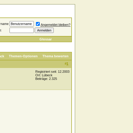
rname
Angemeldet bleiben?
t
Glossar
ack
Themen-Optionen
Thema bewerten
#
1
Registriert seit: 12.2003
Ort: Lübeck
Beiträge: 2.325