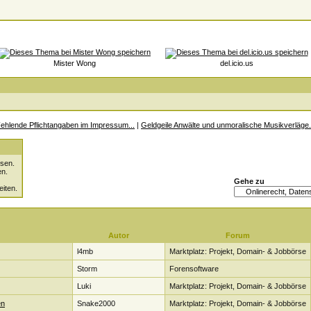
Mister Wong
del.icio.us
ehlende Pflichtangaben im Impressum...
|
Geldgeile Anwälte und unmoralische Musikverläge.
sen.
en.
Gehe zu
eiten.
Autor
Forum
l4mb
Marktplatz: Projekt, Domain- & Jobbörse
Storm
Forensoftware
Luki
Marktplatz: Projekt, Domain- & Jobbörse
en
Snake2000
Marktplatz: Projekt, Domain- & Jobbörse