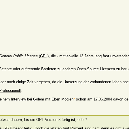
eneral Public License
(
GPL
), die - mittlerweile 13 Jahre lang fast unverände
atente oder auftretende Barrieren zu anderen Open-Source Lizenzen zu berüc
aber noch einige Zeit vergehen, da die Umsetzung der vorhandenen Ideen noch n
Professionell
.
n einem
Interview bei Golem
mit Eben Moglen
*
schon am 17.06.2004 davon ge
twas dauern, bis die GPL Version 3 fertig ist, oder?
u 95 Prozent fertig. Doch die letzten fünf Prozent sind hart, denn es gibt zw