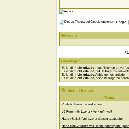
Google
Stichworte
-
«
F
Forumregeln
Es ist dir
nicht erlaubt
, neue Themen zu verfas
Es ist dir
nicht erlaubt
, auf Beiträge zu antwort
Es ist dir
nicht erlaubt
, Anhänge hochzuladen.
Es ist dir
nicht erlaubt
, deine Beiträge zu bearb
Ähnliche Themen
Thema
Vbulettin lizenz zu verkaufen!
vB Forum für Lizenz - Verkauf - wo?
Habe vBulletin Voll Lizenz günstig abzugeben!
Habe eine vBulletin Voll Lizenz günstig abzugeb