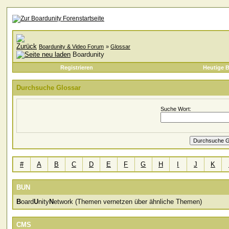
Boardunity & Video Forum
»
Glossar
Boardunity
Registrieren
Heutige B
Durchsuche Glossar
Suche Wort:
#
A
B
C
D
E
F
G
H
I
J
K
BUN
B
oard
U
nity
N
etwork (Themen vernetzen über ähnliche Themen)
CMS