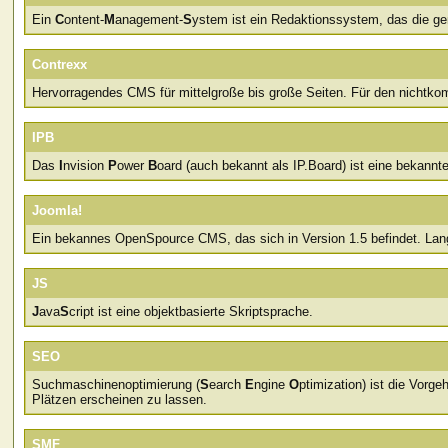
Ein
C
ontent-
M
anagement-
S
ystem ist ein Redaktionssystem, das die gem
Contrexx
Hervorragendes CMS für mittelgroße bis große Seiten. Für den nichtko
IPB
Das
I
nvision
P
ower
B
oard (auch bekannt als IP.Board) ist eine bekannt
Joomla!
Ein bekannes OpenSpource CMS, das sich in Version 1.5 befindet. Lan
JS
J
ava
S
cript ist eine objektbasierte Skriptsprache.
SEO
Suchmaschinenoptimierung (
S
earch
E
ngine
O
ptimization) ist die Vor
Plätzen erscheinen zu lassen.
SMF