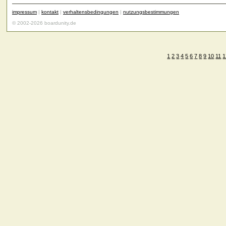
impressum
|
kontakt
|
verhaltensbedingungen
|
nutzungsbestimmungen
© 2002-2026 boardunity.de
1
2
3
4
5
6
7
8
9
10
11
1