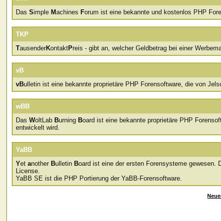
Das
S
imple
M
achines
F
orum ist eine bekannte und kostenlos PHP Fore
TKP
T
ausender
K
ontakt
P
reis - gibt an, welcher Geldbetrag bei einer Werb
vB
vB
ulletin ist eine bekannte proprietäre PHP Forensoftware, die von Jelso
wBB
Das
W
oltLab
B
urning
B
oard ist eine bekannte proprietäre PHP Forens
entwickelt wird.
YaBB
Y
et
a
nother
B
ulletin
B
oard ist eine der ersten Forensysteme gewesen. D
License.
YaBB SE ist die PHP Portierung der YaBB-Forensoftware.
Neue