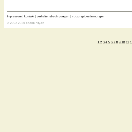
impressum
|
kontakt
|
verhaltensbedingungen
|
nutzungsbestimmungen
© 2002-2026 boardunity.de
1
2
3
4
5
6
7
8
9
10
11
1