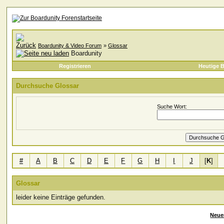
Boardunity & Video Forum
»
Glossar
Boardunity
Registrieren
Heutige B
Durchsuche Glossar
Suche Wort:
#
A
B
C
D
E
F
G
H
I
J
[
K
]
Glossar
leider keine Einträge gefunden.
Neue