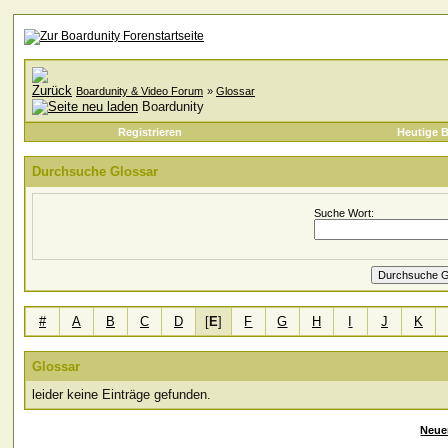
Boardunity & Video Forum
»
Glossar
Boardunity
Registrieren
Heutige B
Durchsuche Glossar
Suche Wort:
#
A
B
C
D
[
E
]
F
G
H
I
J
K
Glossar
leider keine Einträge gefunden.
Neue