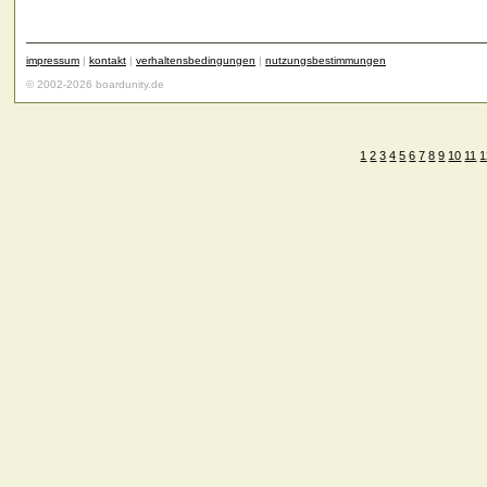
impressum
|
kontakt
|
verhaltensbedingungen
|
nutzungsbestimmungen
© 2002-2026 boardunity.de
1
2
3
4
5
6
7
8
9
10
11
1