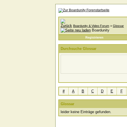
Boardunity & Video Forum
»
Glossar
Boardunity
Registrieren
Durchsuche Glossar
#
A
B
C
D
E
F
Glossar
leider keine Einträge gefunden.