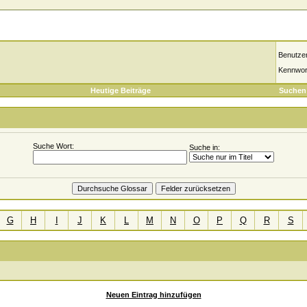
Benutze
Kennwor
Heutige Beiträge
Suchen
Suche Wort:
Suche in:
G
H
I
J
K
L
M
N
O
P
Q
R
S
Neuen Eintrag hinzufügen