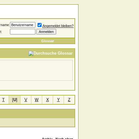
rname
Angemeldet bleiben?
t
Glossar
T
[
U
]
V
W
X
Y
Z