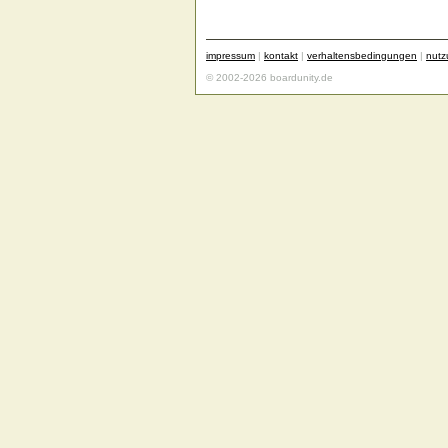
impressum
|
kontakt
|
verhaltensbedingungen
|
nut
© 2002-2026 boardunity.de