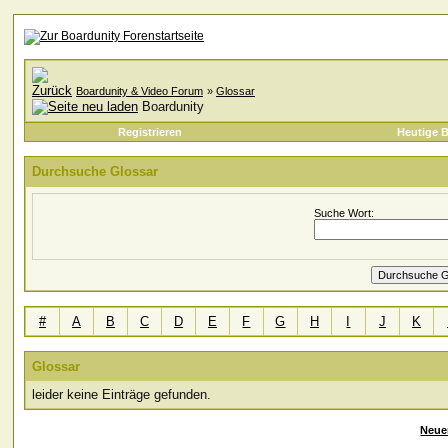
Boardunity & Video Forum
»
Glossar
Boardunity
Registrieren
Heutige B
Durchsuche Glossar
Suche Wort:
#
A
B
C
D
E
F
G
H
I
J
K
Glossar
leider keine Einträge gefunden.
Neue