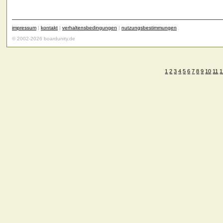
impressum
|
kontakt
|
verhaltensbedingungen
|
nutzungsbestimmungen
© 2002-2026 boardunity.de
1
2
3
4
5
6
7
8
9
10
11
1