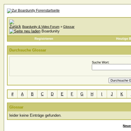
Boardunity & Video Forum
»
Glossar
Boardunity
Registrieren
Heutige B
Durchsuche Glossar
Suche Wort:
#
A
B
C
D
E
F
G
H
I
J
K
Glossar
leider keine Einträge gefunden.
Neue