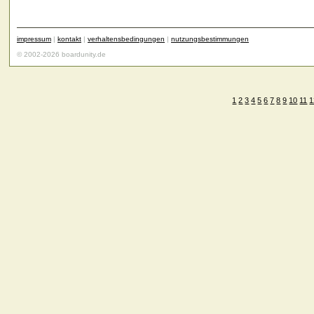
impressum
|
kontakt
|
verhaltensbedingungen
|
nutzungsbestimmungen
© 2002-2026 boardunity.de
1
2
3
4
5
6
7
8
9
10
11
1