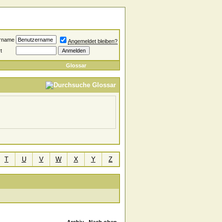
rname
Angemeldet bleiben?
t
Glossar
T
U
V
W
X
Y
Z