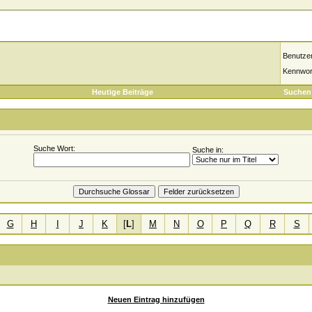
Benutze
Kennwor
Heutige Beiträge
Suchen
Suche Wort:
Suche in:
G
H
I
J
K
[
L
]
M
N
O
P
Q
R
S
Neuen Eintrag hinzufügen