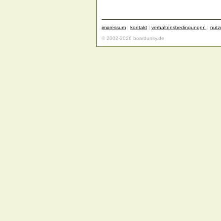
impressum
|
kontakt
|
verhaltensbedingungen
|
nut
© 2002-2026 boardunity.de