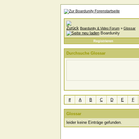
Boardunity & Video Forum
»
Glossar
Boardunity
Registrieren
Durchsuche Glossar
#
A
B
C
D
E
F
Glossar
leider keine Einträge gefunden.