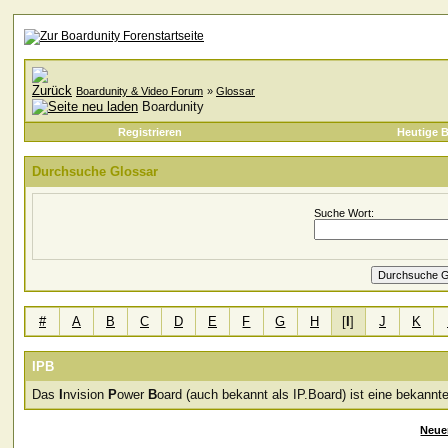
Boardunity & Video Forum
»
Glossar
Boardunity
Registrieren
Heutige B
Durchsuche Glossar
Suche Wort:
#
A
B
C
D
E
F
G
H
[
I
]
J
K
IPB
Das
I
nvision
P
ower
B
oard (auch bekannt als IP.Board) ist eine bekannt
Neue