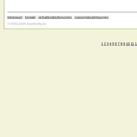
impressum
|
kontakt
|
verhaltensbedingungen
|
nutzungsbestimmungen
© 2002-2026 boardunity.de
1
2
3
4
5
6
7
8
9
10
11
1