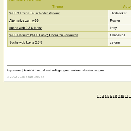
Thema
Auto
WBB 3 Lizenz Tausch oder Verkauf
Thrillseeker
Alternative zum wBB
Rowter
suche wbb 2.3.6 lizenz
katty
WBB Platinum (WBB Basic) Lizenz zu verkaufen
ChaosNo1
Suche wbb lizenz 2.3.5
zstorm
impressum
|
kontakt
|
verhaltensbedingungen
|
nutzungsbestimmungen
© 2002-2026 boardunity.de
1
2
3
4
5
6
7
8
9
10
11
1