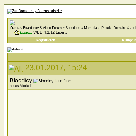
Boardunity & Video Forum
»
Sonstiges
»
Marktplatz: Projekt, Domain- & Jo
Lizenz:
WBB 4.1.12 Lizenz
Registrieren
Heutige B
23.01.2017, 15:24
Bloodicy
neues Mitglied