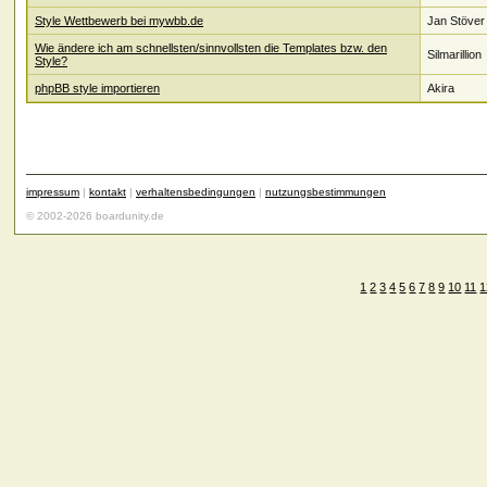
Style Wettbewerb bei mywbb.de
Jan Stöver
Wie ändere ich am schnellsten/sinnvollsten die Templates bzw. den
Silmarillion
Style?
phpBB style importieren
Akira
impressum
|
kontakt
|
verhaltensbedingungen
|
nutzungsbestimmungen
© 2002-2026 boardunity.de
1
2
3
4
5
6
7
8
9
10
11
1