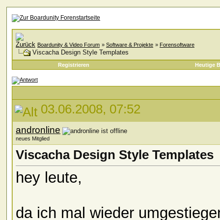
Boardunity & Video Forum
»
Software & Projekte
»
Forensoftware
Viscacha Design Style Templates
Registrieren
Heutige B
03.06.2008, 07:52
andronline
neues Mitglied
Viscacha Design Style Templates
hey leute,
da ich mal wieder umgestiege