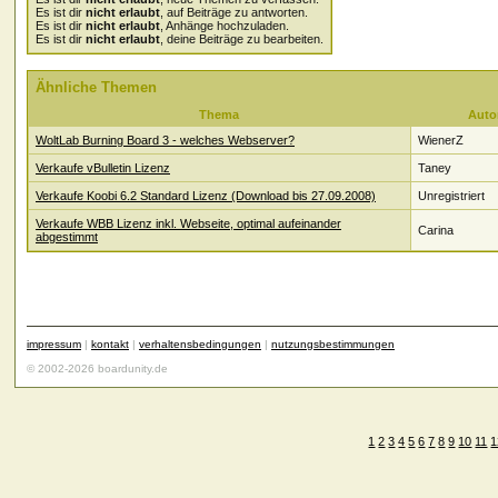
Es ist dir
nicht erlaubt
, auf Beiträge zu antworten.
Es ist dir
nicht erlaubt
, Anhänge hochzuladen.
Es ist dir
nicht erlaubt
, deine Beiträge zu bearbeiten.
Ähnliche Themen
Thema
Auto
WoltLab Burning Board 3 - welches Webserver?
WienerZ
Verkaufe vBulletin Lizenz
Taney
Verkaufe Koobi 6.2 Standard Lizenz (Download bis 27.09.2008)
Unregistriert
Verkaufe WBB Lizenz inkl. Webseite, optimal aufeinander
Carina
abgestimmt
impressum
|
kontakt
|
verhaltensbedingungen
|
nutzungsbestimmungen
© 2002-2026 boardunity.de
1
2
3
4
5
6
7
8
9
10
11
1