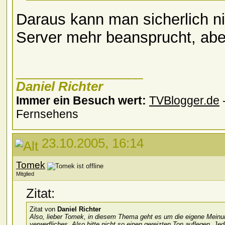
Daraus kann man sicherlich ni
Server mehr beansprucht, aber 
__________________
Daniel Richter
Immer ein Besuch wert:
TVBlogger.de
-
Fernsehens
23.10.2005, 16:14
Tomek
Mitglied
Zitat:
Zitat von
Daniel Richter
Also, lieber Tomek, in diesem Thema geht es um die eigene Meinun
verwerfliches. Also bitte nicht so einen gereizten Ton auflegen. J