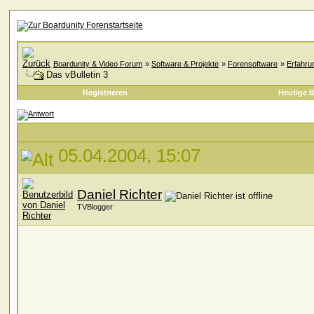
Boardunity & Video Forum
»
Software & Projekte
»
Forensoftware
»
Erfahru
Das vBulletin 3
Registrieren
Heutige B
05.04.2004, 15:07
Daniel Richter
TVBlogger