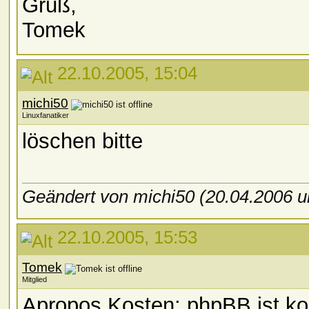
Gruß,
Tomek
22.10.2005, 15:04
michi50
Linuxfanatiker
löschen bitte
Geändert von michi50 (20.04.2006
22.10.2005, 15:53
Tomek
Mitglied
Apropos Kosten: phpBB ist kos