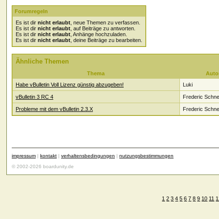
Forumregeln
Es ist dir
nicht erlaubt
, neue Themen zu verfassen.
Es ist dir
nicht erlaubt
, auf Beiträge zu antworten.
Es ist dir
nicht erlaubt
, Anhänge hochzuladen.
Es ist dir
nicht erlaubt
, deine Beiträge zu bearbeiten.
Ähnliche Themen
Thema
Auto
Habe vBulletin Voll Lizenz günstig abzugeben!
Luki
vBulletin 3 RC 4
Frederic Schne
Probleme mit dem vBulletin 2.3.X
Frederic Schne
impressum
|
kontakt
|
verhaltensbedingungen
|
nutzungsbestimmungen
© 2002-2026 boardunity.de
1
2
3
4
5
6
7
8
9
10
11
1