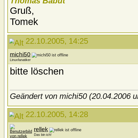
Thomas Babut
Gruß,
Tomek
22.10.2005, 14:25
michi50
Linuxfanatiker
bitte löschen
Geändert von michi50 (20.04.2006
22.10.2005, 14:28
rellek
Das bin ich!