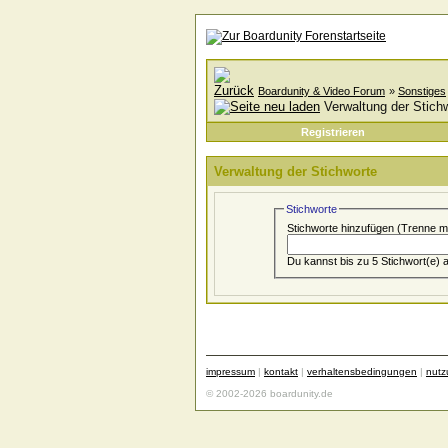
Boardunity & Video Forum
»
Sonstiges
Verwaltung der Stich
Registrieren
Verwaltung der Stichworte
Stichworte
Stichworte hinzufügen
(Trenne m
impressum
|
kontakt
|
verhaltensbedingungen
|
nut
© 2002-2026 boardunity.de