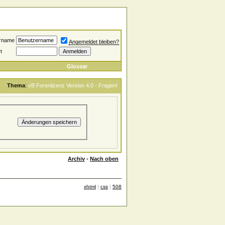
rname
Angemeldet bleiben?
t
Glossar
Thema
:
vB Forenlizenz Version 4.0 - Fragen!
Archiv
-
Nach oben
xhtml
|
css
|
508