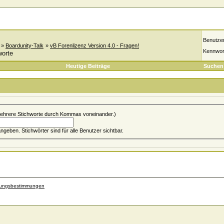
Benutze
»
Boardunity-Talk
»
vB Forenlizenz Version 4.0 - Fragen!
Kennwor
worte
Heutige Beiträge
Suchen
ehrere Stichworte durch Kommas voneinander.)
Du kannst bis zu 5 Stichwort(e) angeben. Stichwörter sind für alle Benutzer sichtbar.
zungsbestimmungen