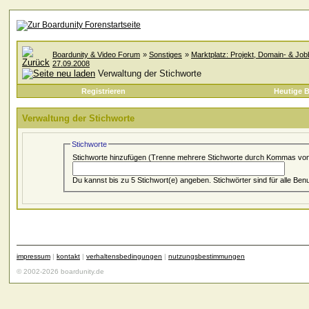
Boardunity & Video Forum
»
Sonstiges
»
Marktplatz: Projekt, Domain- & Jo
27.09.2008
Verwaltung der Stichworte
Registrieren
Heutige B
Verwaltung der Stichworte
Stichworte
Stichworte hinzufügen
(Trenne mehrere Stichworte durch Kommas von
Du kannst bis zu 5 Stichwort(e) angeben. Stichwörter sind
impressum
|
kontakt
|
verhaltensbedingungen
|
nutzungsbestimmungen
© 2002-2026 boardunity.de