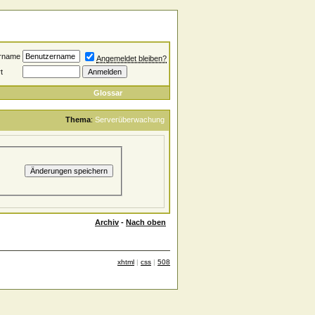
rname
Angemeldet bleiben?
t
Glossar
Thema
:
Serverüberwachung
Archiv
-
Nach oben
xhtml
|
css
|
508