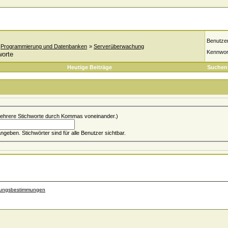
Benutze
»
Programmierung und Datenbanken
»
Serverüberwachung
Kennwor
worte
Heutige Beiträge
Suchen
ehrere Stichworte durch Kommas voneinander.)
Du kannst bis zu 5 Stichwort(e) angeben. Stichwörter sind für alle Benutzer sichtbar.
zungsbestimmungen